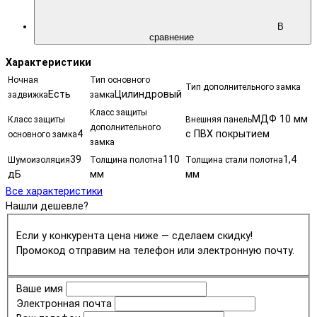
В
сравнение
Характеристики
Ночная
Тип основного
Тип дополнительного замка
Есть
Цилиндровый
задвижка
замка
Класс защиты
МДФ 10 мм
Класс защиты
Внешняя панель
дополнительного
4
с ПВХ покрытием
основного замка
замка
39
110
1,4
Шумоизоляция
Толщина полотна
Толщина стали полотна
дБ
мм
мм
Все характеристики
Нашли дешевле?
Если у конкурента цена ниже — сделаем скидку!
Промокод отправим на телефон или электронную почту.
Ваше имя
Электронная почта