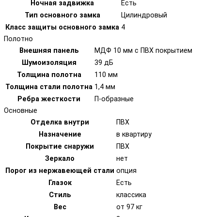
Ночная задвижка
Есть
Тип основного замка
Цилиндровый
Класс защиты основного замка
4
Полотно
Внешняя панель
МДФ 10 мм с ПВХ покрытием
Шумоизоляция
39 дБ
Толщина полотна
110 мм
Толщина стали полотна
1,4 мм
Ребра жесткости
П-образные
Основные
Отделка внутри
ПВХ
Назначение
в квартиру
Покрытие снаружи
ПВХ
Зеркало
нет
Порог из нержавеющей стали
опция
Глазок
Есть
Стиль
классика
Вес
от 97 кг