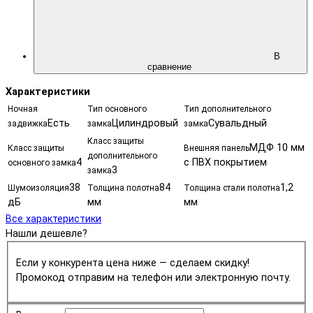
В
сравнение
Характеристики
Ночная
Тип основного
Тип дополнительного
Есть
Цилиндровый
Сувальдный
задвижка
замка
замка
Класс защиты
МДФ 10 мм
Класс защиты
Внешняя панель
дополнительного
4
с ПВХ покрытием
основного замка
3
замка
38
84
1,2
Шумоизоляция
Толщина полотна
Толщина стали полотна
дБ
мм
мм
Все характеристики
Нашли дешевле?
Если у конкурента цена ниже — сделаем скидку!
Промокод отправим на телефон или электронную почту.