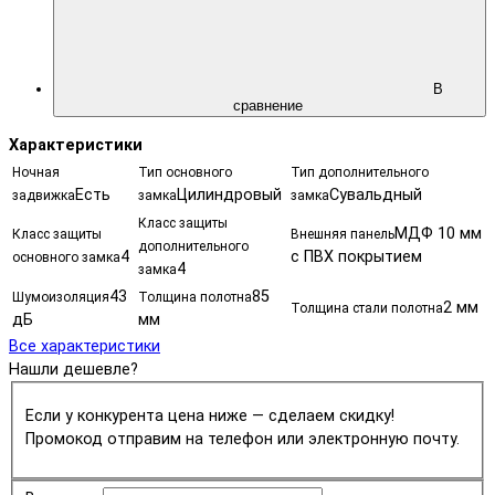
В
сравнение
Характеристики
Ночная
Тип основного
Тип дополнительного
Есть
Цилиндровый
Сувальдный
задвижка
замка
замка
Класс защиты
МДФ 10 мм
Класс защиты
Внешняя панель
дополнительного
4
с ПВХ покрытием
основного замка
4
замка
43
85
Шумоизоляция
Толщина полотна
2 мм
Толщина стали полотна
дБ
мм
Все характеристики
Нашли дешевле?
Если у конкурента цена ниже — сделаем скидку!
Промокод отправим на телефон или электронную почту.