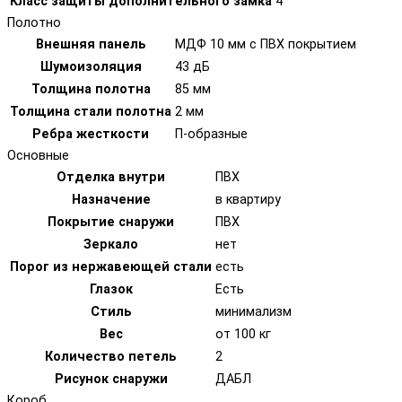
Класс защиты дополнительного замка
4
Полотно
Внешняя панель
МДФ 10 мм с ПВХ покрытием
Шумоизоляция
43 дБ
Толщина полотна
85 мм
Толщина стали полотна
2 мм
Ребра жесткости
П-образные
Основные
Отделка внутри
ПВХ
Назначение
в квартиру
Покрытие снаружи
ПВХ
Зеркало
нет
Порог из нержавеющей стали
есть
Глазок
Есть
Стиль
минимализм
Вес
от 100 кг
Количество петель
2
Рисунок снаружи
ДАБЛ
Короб