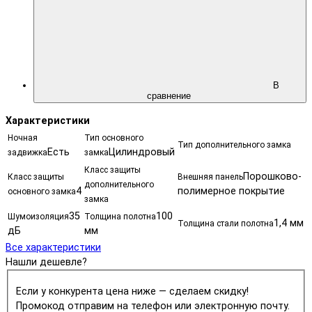
В
сравнение
Характеристики
Ночная
Тип основного
Тип дополнительного замка
Есть
Цилиндровый
задвижка
замка
Класс защиты
Порошково-
Класс защиты
Внешняя панель
дополнительного
4
полимерное покрытие
основного замка
замка
35
100
Шумоизоляция
Толщина полотна
1,4 мм
Толщина стали полотна
дБ
мм
Все характеристики
Нашли дешевле?
Если у конкурента цена ниже — сделаем скидку!
Промокод отправим на телефон или электронную почту.