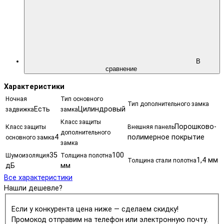
В
сравнение
Характеристики
Ночная
Тип основного
Тип дополнительного замка
Есть
Цилиндровый
задвижка
замка
Класс защиты
Порошково-
Класс защиты
Внешняя панель
дополнительного
4
полимерное покрытие
основного замка
замка
35
100
Шумоизоляция
Толщина полотна
1,4 мм
Толщина стали полотна
дБ
мм
Все характеристики
Нашли дешевле?
Если у конкурента цена ниже — сделаем скидку!
Промокод отправим на телефон или электронную почту.