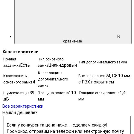
В
сравнение
Характеристики
Ночная
Тип основного
Тип дополнительного замка
Есть
Цилиндровый
задвижка
замка
Класс защиты
МДФ 10 мм
Класс защиты
Внешняя панель
дополнительного
4
с ПВХ покрытием
основного замка
замка
39
110
1,4
Шумоизоляция
Толщина полотна
Толщина стали полотна
дБ
мм
мм
Все характеристики
Нашли дешевле?
Если у конкурента цена ниже — сделаем скидку!
Промокод отправим на телефон или электронную почту.