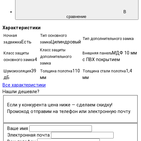
В
сравнение
Характеристики
Ночная
Тип основного
Тип дополнительного замка
Есть
Цилиндровый
задвижка
замка
Класс защиты
МДФ 10 мм
Класс защиты
Внешняя панель
дополнительного
4
с ПВХ покрытием
основного замка
замка
39
110
1,4
Шумоизоляция
Толщина полотна
Толщина стали полотна
дБ
мм
мм
Все характеристики
Нашли дешевле?
Если у конкурента цена ниже — сделаем скидку!
Промокод отправим на телефон или электронную почту.
Ваше имя
Электронная почта