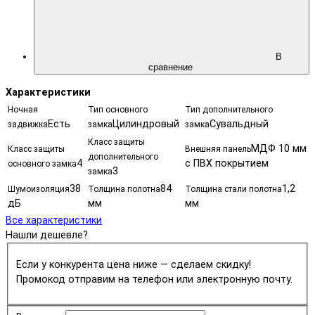
В
сравнение
Характеристики
Ночная
Тип основного
Тип дополнительного
Есть
Цилиндровый
Сувальдный
задвижка
замка
замка
Класс защиты
МДФ 10 мм
Класс защиты
Внешняя панель
дополнительного
4
с ПВХ покрытием
основного замка
3
замка
38
84
1,2
Шумоизоляция
Толщина полотна
Толщина стали полотна
дБ
мм
мм
Все характеристики
Нашли дешевле?
Если у конкурента цена ниже — сделаем скидку!
Промокод отправим на телефон или электронную почту.