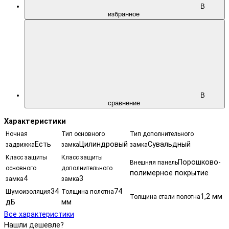
В
избранное
В
сравнение
Характеристики
Ночная
Тип основного
Тип дополнительного
Есть
Цилиндровый
Сувальдный
задвижка
замка
замка
Класс защиты
Класс защиты
Порошково-
Внешняя панель
основного
дополнительного
полимерное покрытие
4
3
замка
замка
34
74
Шумоизоляция
Толщина полотна
1,2 мм
Толщина стали полотна
дБ
мм
Все характеристики
Нашли дешевле?