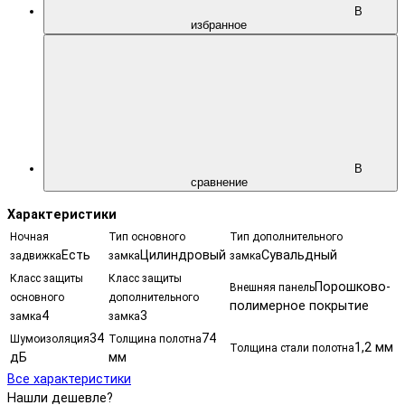
В
избранное
В
сравнение
Характеристики
Ночная
Тип основного
Тип дополнительного
Есть
Цилиндровый
Сувальдный
задвижка
замка
замка
Класс защиты
Класс защиты
Порошково-
Внешняя панель
основного
дополнительного
полимерное покрытие
4
3
замка
замка
34
74
Шумоизоляция
Толщина полотна
1,2 мм
Толщина стали полотна
дБ
мм
Все характеристики
Нашли дешевле?