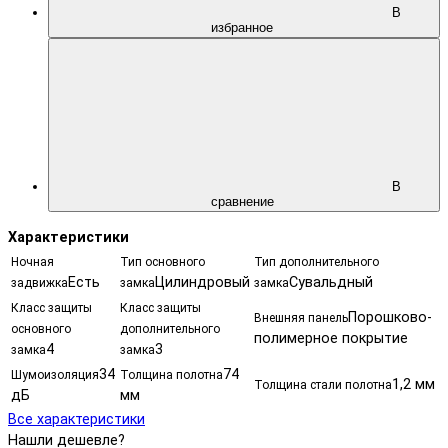
В
избранное
В
сравнение
Характеристики
Ночная
Тип основного
Тип дополнительного
Есть
Цилиндровый
Сувальдный
задвижка
замка
замка
Класс защиты
Класс защиты
Порошково-
Внешняя панель
основного
дополнительного
полимерное покрытие
4
3
замка
замка
34
74
Шумоизоляция
Толщина полотна
1,2 мм
Толщина стали полотна
дБ
мм
Все характеристики
Нашли дешевле?