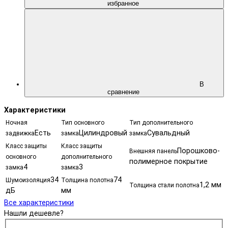
избранное
В
сравнение
Характеристики
Ночная
Тип основного
Тип дополнительного
Есть
Цилиндровый
Сувальдный
задвижка
замка
замка
Класс защиты
Класс защиты
Порошково-
Внешняя панель
основного
дополнительного
полимерное покрытие
4
3
замка
замка
34
74
Шумоизоляция
Толщина полотна
1,2 мм
Толщина стали полотна
дБ
мм
Все характеристики
Нашли дешевле?