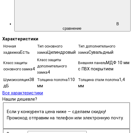
В
сравнение
Характеристики
Ночная
Тип основного
Тип дополнительного
Есть
Цилиндровый
Сувальдный
задвижка
замка
замка
Класс защиты
МДФ 10 мм
Класс защиты
Внешняя панель
дополнительного
4
с ПВХ покрытием
основного замка
4
замка
38
110
1,4
Шумоизоляция
Толщина полотна
Толщина стали полотна
дБ
мм
мм
Все характеристики
Нашли дешевле?
Если у конкурента цена ниже — сделаем скидку!
Промокод отправим на телефон или электронную почту.