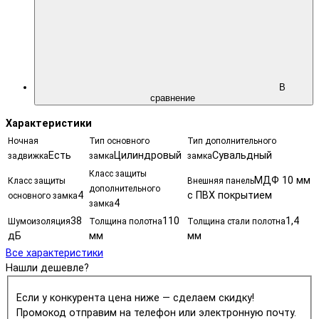
В
сравнение
Характеристики
Ночная
Тип основного
Тип дополнительного
Есть
Цилиндровый
Сувальдный
задвижка
замка
замка
Класс защиты
МДФ 10 мм
Класс защиты
Внешняя панель
дополнительного
4
с ПВХ покрытием
основного замка
4
замка
38
110
1,4
Шумоизоляция
Толщина полотна
Толщина стали полотна
дБ
мм
мм
Все характеристики
Нашли дешевле?
Если у конкурента цена ниже — сделаем скидку!
Промокод отправим на телефон или электронную почту.