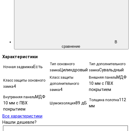
В
сравнение
Характеристики
Тип основного
Тип дополнительного
Есть
Ночная задвижка
Цилиндровый
Сувальдный
замка
замка
МДФ
Класс защиты
Внешняя панель
Класс защиты основного
10 мм с ПВХ
дополнительного
4
замка
4
покрытием
замка
МДФ
Внутренняя панель
112
Толщина полотна
10 мм с ПВХ
89 дБ
Шумоизоляция
мм
покрытием
Все характеристики
Нашли дешевле?