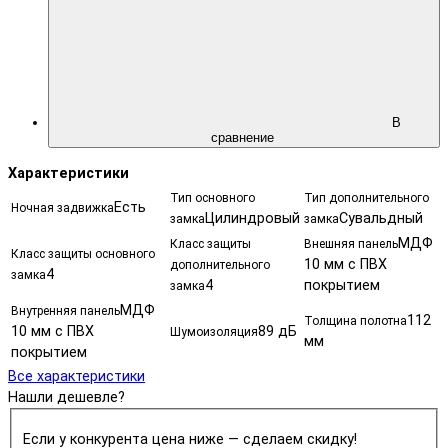
В
сравнение
Характеристики
Тип основного
Тип дополнительного
Есть
Ночная задвижка
Цилиндровый
Сувальдный
замка
замка
МДФ
Класс защиты
Внешняя панель
Класс защиты основного
10 мм с ПВХ
дополнительного
4
замка
4
покрытием
замка
МДФ
Внутренняя панель
112
Толщина полотна
10 мм с ПВХ
89 дБ
Шумоизоляция
мм
покрытием
Все характеристики
Нашли дешевле?
Если у конкурента цена ниже — сделаем скидку!