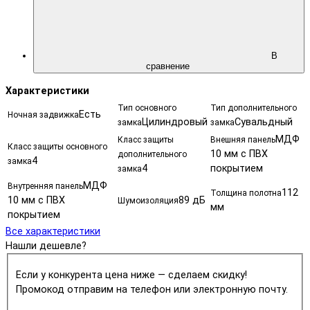
В
сравнение
Характеристики
Тип основного
Тип дополнительного
Есть
Ночная задвижка
Цилиндровый
Сувальдный
замка
замка
МДФ
Класс защиты
Внешняя панель
Класс защиты основного
10 мм с ПВХ
дополнительного
4
замка
4
покрытием
замка
МДФ
Внутренняя панель
112
Толщина полотна
10 мм с ПВХ
89 дБ
Шумоизоляция
мм
покрытием
Все характеристики
Нашли дешевле?
Если у конкурента цена ниже — сделаем скидку!
Промокод отправим на телефон или электронную почту.