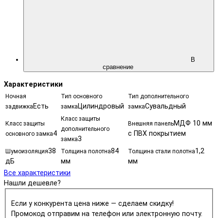
В
сравнение
Характеристики
Ночная
Тип основного
Тип дополнительного
Есть
Цилиндровый
Сувальдный
задвижка
замка
замка
Класс защиты
МДФ 10 мм
Класс защиты
Внешняя панель
дополнительного
4
с ПВХ покрытием
основного замка
3
замка
38
84
1,2
Шумоизоляция
Толщина полотна
Толщина стали полотна
дБ
мм
мм
Все характеристики
Нашли дешевле?
Если у конкурента цена ниже — сделаем скидку!
Промокод отправим на телефон или электронную почту.