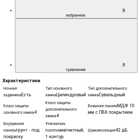
В
избранное
В
сравнение
Характеристики
Ночная
Тип основного
Тип дополнительного
Есть
Цилиндровый
Сувальдный
задвижка
замка
замка
Класс защиты
МДФ 10
Класс защиты
Внешняя панель
дополнительного
4
мм с ПВХ покрытием
основного замка
4
замка
Внутренняя
Утеплитель
грунт - под
магнитный,
42 дБ
панель
полотна
Шумоизоляция
покраску
1 контур