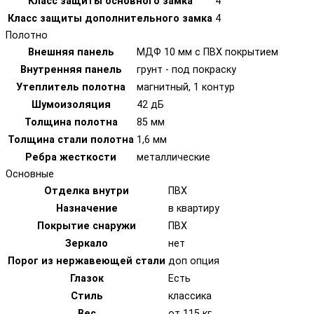
Класс защиты основного замка
4
Класс защиты дополнительного замка
4
Полотно
Внешняя панель
МДФ 10 мм с ПВХ покрытием
Внутренняя панель
грунт - под покраску
Утеплитель полотна
магнитный, 1 контур
Шумоизоляция
42 дБ
Толщина полотна
85 мм
Толщина стали полотна
1,6 мм
Ребра жесткости
металлические
Основные
Отделка внутри
ПВХ
Назначение
в квартиру
Покрытие снаружи
ПВХ
Зеркало
нет
Порог из нержавеющей стали
доп опция
Глазок
Есть
Стиль
классика
Вес
от 115 кг