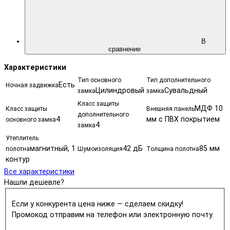
В
сравнение
Характеристики
Тип основного
Тип дополнительного
Есть
Ночная задвижка
Цилиндровый
Сувальдный
замка
замка
Класс защиты
МДФ 10
Класс защиты
Внешняя панель
дополнительного
4
мм с ПВХ покрытием
основного замка
4
замка
Утеплитель
магнитный, 1
42 дБ
85 мм
полотна
Шумоизоляция
Толщина полотна
контур
Все характеристики
Нашли дешевле?
Если у конкурента цена ниже — сделаем скидку!
Промокод отправим на телефон или электронную почту.