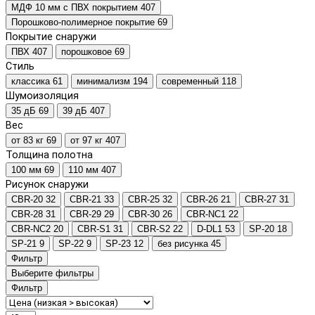
МДФ 10 мм с ПВХ покрытием
407
Порошково-полимерное покрытие
69
Покрытие снаружи
ПВХ
407
порошковое
69
Стиль
классика
61
минимализм
194
современный
118
Шумоизоляция
35 дБ
69
39 дБ
407
Вес
от 83 кг
69
от 97 кг
407
Толщина полотна
100 мм
69
110 мм
407
Рисунок снаружи
CBR-20
32
CBR-21
33
CBR-25
32
CBR-26
21
CBR-27
31
CBR-28
31
CBR-29
29
CBR-30
26
CBR-NC1
22
CBR-NC2
20
CBR-S1
31
CBR-S2
22
D-DL1
53
SP-20
18
SP-21
9
SP-22
9
SP-23
12
без рисунка
45
Фильтр
Выберите фильтры
Фильтр