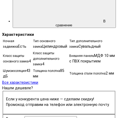
В
сравнение
Характеристики
Ночная
Тип основного
Тип дополнительного
Есть
Цилиндровый
Сувальдный
задвижка
замка
замка
Класс защиты
МДФ 10 мм
Класс защиты
Внешняя панель
дополнительного
4
с ПВХ покрытием
основного замка
4
замка
43
85
Шумоизоляция
Толщина полотна
2 мм
Толщина стали полотна
дБ
мм
Все характеристики
Нашли дешевле?
Если у конкурента цена ниже — сделаем скидку!
Промокод отправим на телефон или электронную почту.