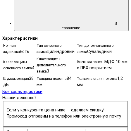
В
сравнение
Характеристики
Ночная
Тип основного
Тип дополнительного
Есть
Цилиндровый
Сувальдный
задвижка
замка
замка
Класс защиты
МДФ 10 мм
Класс защиты
Внешняя панель
дополнительного
4
с ПВХ покрытием
основного замка
3
замка
38
84
1,2
Шумоизоляция
Толщина полотна
Толщина стали полотна
дБ
мм
мм
Все характеристики
Нашли дешевле?
Если у конкурента цена ниже — сделаем скидку!
Промокод отправим на телефон или электронную почту.