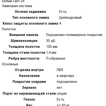
Белый CBR-29
Замковая система
Ночная задвижка
Есть
Тип основного замка
Цилиндровый
Класс защиты основного замка
4
Полотно
Внешняя панель
Порошково-полимерное покрытие
Шумоизоляция
35 дБ
Толщина полотна
100 мм
Толщина стали полотна
1,4 мм
Ребра жесткости
П-образные
Основные
Отделка внутри
ПВХ
Назначение
в квартиру
Покрытие снаружи
порошковое
Зеркало
нет
Порог из нержавеющей стали
опция
Глазок
Есть
Вес
от 83 кг