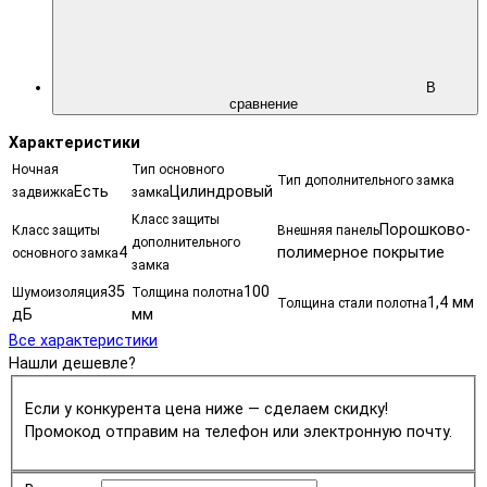
В
сравнение
Характеристики
Ночная
Тип основного
Тип дополнительного замка
Есть
Цилиндровый
задвижка
замка
Класс защиты
Порошково-
Класс защиты
Внешняя панель
дополнительного
4
полимерное покрытие
основного замка
замка
35
100
Шумоизоляция
Толщина полотна
1,4 мм
Толщина стали полотна
дБ
мм
Все характеристики
Нашли дешевле?
Если у конкурента цена ниже — сделаем скидку!
Промокод отправим на телефон или электронную почту.