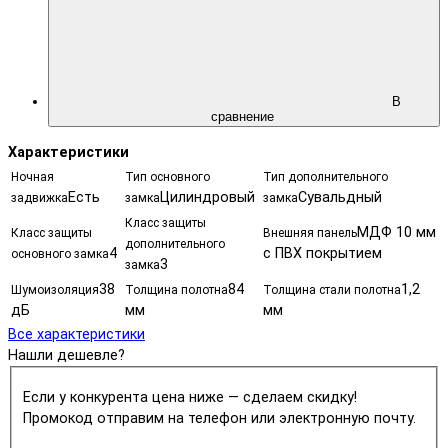
В
сравнение
Характеристики
Ночная
Тип основного
Тип дополнительного
Есть
Цилиндровый
Сувальдный
задвижка
замка
замка
Класс защиты
МДФ 10 мм
Класс защиты
Внешняя панель
дополнительного
4
с ПВХ покрытием
основного замка
3
замка
38
84
1,2
Шумоизоляция
Толщина полотна
Толщина стали полотна
дБ
мм
мм
Все характеристики
Нашли дешевле?
Если у конкурента цена ниже — сделаем скидку!
Промокод отправим на телефон или электронную почту.