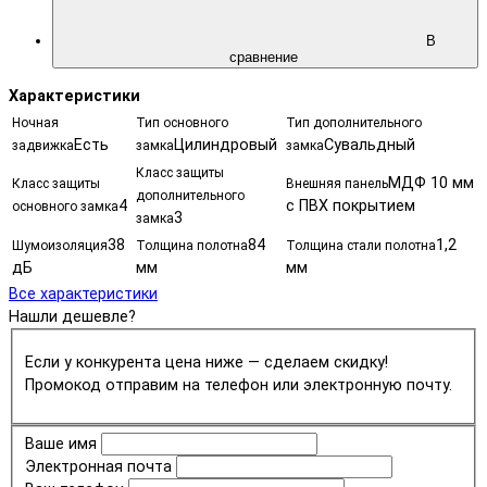
В
сравнение
Характеристики
Ночная
Тип основного
Тип дополнительного
Есть
Цилиндровый
Сувальдный
задвижка
замка
замка
Класс защиты
МДФ 10 мм
Класс защиты
Внешняя панель
дополнительного
4
с ПВХ покрытием
основного замка
3
замка
38
84
1,2
Шумоизоляция
Толщина полотна
Толщина стали полотна
дБ
мм
мм
Все характеристики
Нашли дешевле?
Если у конкурента цена ниже — сделаем скидку!
Промокод отправим на телефон или электронную почту.
Ваше имя
Электронная почта