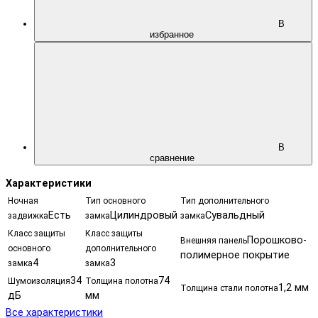
В
избранное
В
сравнение
Характеристики
Ночная
Тип основного
Тип дополнительного
Есть
Цилиндровый
Сувальдный
задвижка
замка
замка
Класс защиты
Класс защиты
Порошково-
Внешняя панель
основного
дополнительного
полимерное покрытие
4
3
замка
замка
34
74
Шумоизоляция
Толщина полотна
1,2 мм
Толщина стали полотна
дБ
мм
Все характеристики