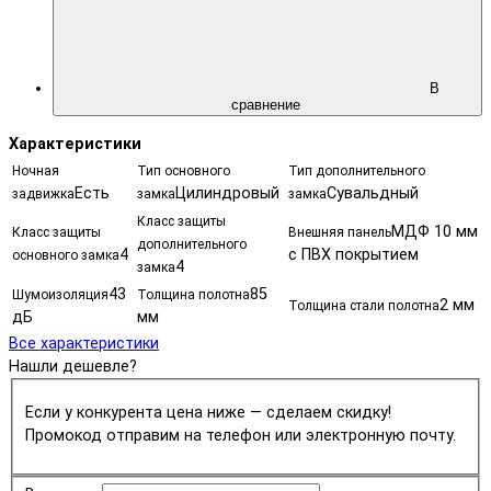
В
сравнение
Характеристики
Ночная
Тип основного
Тип дополнительного
Есть
Цилиндровый
Сувальдный
задвижка
замка
замка
Класс защиты
МДФ 10 мм
Класс защиты
Внешняя панель
дополнительного
4
с ПВХ покрытием
основного замка
4
замка
43
85
Шумоизоляция
Толщина полотна
2 мм
Толщина стали полотна
дБ
мм
Все характеристики
Нашли дешевле?
Если у конкурента цена ниже — сделаем скидку!
Промокод отправим на телефон или электронную почту.