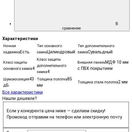
В
сравнение
Характеристики
Ночная
Тип основного
Тип дополнительного
Есть
Цилиндровый
Сувальдный
задвижка
замка
замка
Класс защиты
МДФ 10 мм
Класс защиты
Внешняя панель
дополнительного
4
с ПВХ покрытием
основного замка
4
замка
43
85
Шумоизоляция
Толщина полотна
2 мм
Толщина стали полотна
дБ
мм
Все характеристики
Нашли дешевле?
Если у конкурента цена ниже — сделаем скидку!
Промокод отправим на телефон или электронную почту.