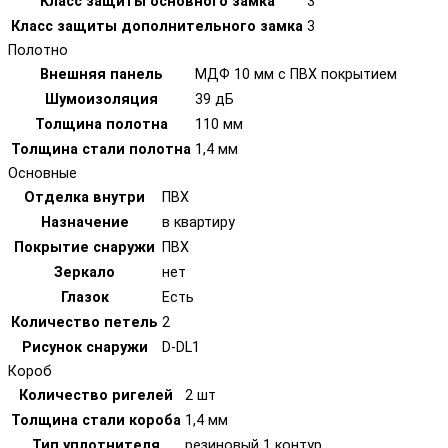
Класс защиты основного замка
3
Класс защиты дополнительного замка
3
Полотно
Внешняя панель
МДФ 10 мм с ПВХ покрытием
Шумоизоляция
39 дБ
Толщина полотна
110 мм
Толщина стали полотна
1,4 мм
Основные
Отделка внутри
ПВХ
Назначение
в квартиру
Покрытие снаружи
ПВХ
Зеркало
нет
Глазок
Есть
Количество петель
2
Рисунок снаружи
D-DL1
Короб
Количество ригелей
2 шт
Толщина стали короба
1,4 мм
Тип уплотнителя
резиновый 1 контур