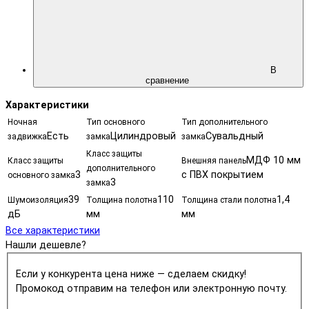
В
сравнение
Характеристики
Ночная
Тип основного
Тип дополнительного
Есть
Цилиндровый
Сувальдный
задвижка
замка
замка
Класс защиты
МДФ 10 мм
Класс защиты
Внешняя панель
дополнительного
3
с ПВХ покрытием
основного замка
3
замка
39
110
1,4
Шумоизоляция
Толщина полотна
Толщина стали полотна
дБ
мм
мм
Все характеристики
Нашли дешевле?
Если у конкурента цена ниже — сделаем скидку!
Промокод отправим на телефон или электронную почту.