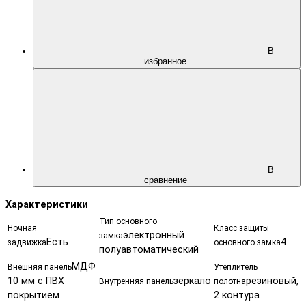
В
избранное
В
сравнение
Характеристики
Тип основного
Ночная
Класс защиты
электронный
замка
Есть
4
задвижка
основного замка
полуавтоматический
МДФ
Внешняя панель
Утеплитель
10 мм с ПВХ
зеркало
резиновый,
Внутренняя панель
полотна
покрытием
2 контура