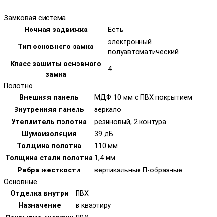
Замковая система
Ночная задвижка
Есть
электронный
Тип основного замка
полуавтоматический
Класс защиты основного
4
замка
Полотно
Внешняя панель
МДФ 10 мм с ПВХ покрытием
Внутренняя панель
зеркало
Утеплитель полотна
резиновый, 2 контура
Шумоизоляция
39 дБ
Толщина полотна
110 мм
Толщина стали полотна
1,4 мм
Ребра жесткости
вертикальные П-образные
Основные
Отделка внутри
ПВХ
Назначение
в квартиру