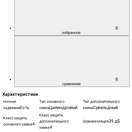
В
избранное
В
сравнение
Характеристики
Ночная
Тип основного
Тип дополнительного
Есть
Цилиндровый
Сувальдный
задвижка
замка
замка
Класс защиты
Класс защиты
39 дБ
дополнительного
Шумоизоляция
4
основного замка
4
замка