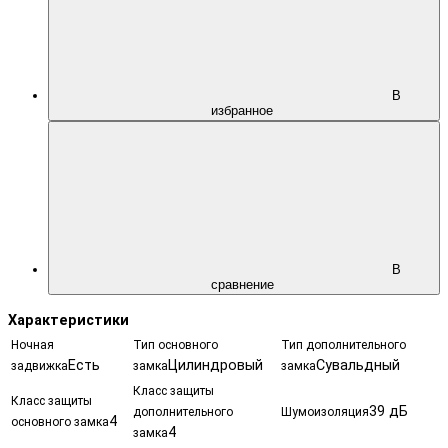
В
избранное
В
сравнение
Характеристики
Ночная
Тип основного
Тип дополнительного
Есть
Цилиндровый
Сувальдный
задвижка
замка
замка
Класс защиты
Класс защиты
39 дБ
дополнительного
Шумоизоляция
4
основного замка
4
замка