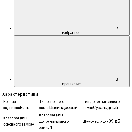
В
избранное
В
сравнение
Характеристики
Ночная
Тип основного
Тип дополнительного
Есть
Цилиндровый
Сувальдный
задвижка
замка
замка
Класс защиты
Класс защиты
39 дБ
дополнительного
Шумоизоляция
4
основного замка
4
замка