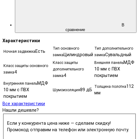
В
сравнение
Характеристики
Тип основного
Тип дополнительного
Есть
Ночная задвижка
Цилиндровый
Сувальдный
замка
замка
МДФ
Класс защиты
Внешняя панель
Класс защиты основного
10 мм с ПВХ
дополнительного
4
замка
4
покрытием
замка
МДФ
Внутренняя панель
112
Толщина полотна
10 мм с ПВХ
89 дБ
Шумоизоляция
мм
покрытием
Все характеристики
Нашли дешевле?
Если у конкурента цена ниже — сделаем скидку!
Промокод отправим на телефон или электронную почту.