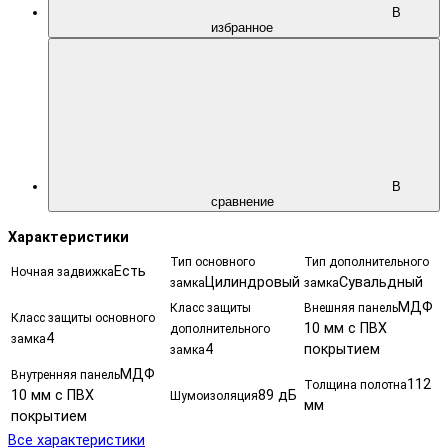
В
избранное
В
сравнение
Характеристики
Тип основного
Тип дополнительного
Есть
Ночная задвижка
Цилиндровый
Сувальдный
замка
замка
МДФ
Класс защиты
Внешняя панель
Класс защиты основного
10 мм с ПВХ
дополнительного
4
замка
4
покрытием
замка
МДФ
Внутренняя панель
112
Толщина полотна
10 мм с ПВХ
89 дБ
Шумоизоляция
мм
покрытием
Все характеристики