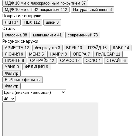
МДФ 10 мм с лакокрасочным покрытием
37
МДФ 10 мм с ПВХ покрытием
112
Натуральный шпон
3
Покрытие снаружи
ЛКП
37
ПВХ
112
шпон
3
Стиль
классика
38
минимализм
41
современный
73
Рисунок снаружи
АРИЕТТА
12
без рисунка
3
БРУК
10
ГРЭЙД
16
ДАБЛ
14
ЛЮЧИЯ
9
МЕЙЗ
5
НАИРИ
8
ОПЕРА
7
ПУЛЬСАР
11
ПУЭНТЕ
8
САНРАЙЗ
12
САРОС
12
СОЛО
4
СТРАЙП
6
УЭЙЛ
9
ФЕЛИЦИЯ
6
Фильтр
Выберите фильтры
Фильтр